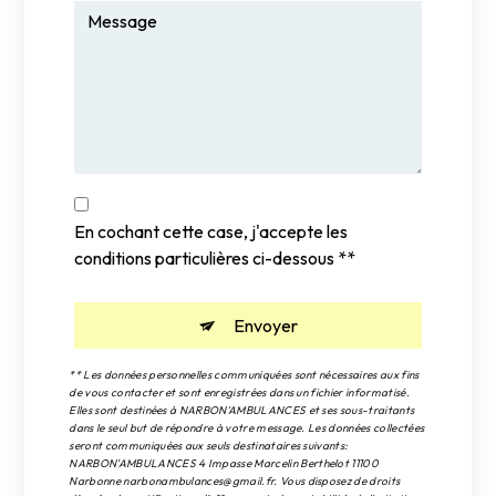
En cochant cette case, j'accepte les
conditions particulières ci-dessous **
Envoyer
** Les données personnelles communiquées sont nécessaires aux fins
de vous contacter et sont enregistrées dans un fichier informatisé.
Elles sont destinées à NARBON'AMBULANCES et ses sous-traitants
dans le seul but de répondre à votre message. Les données collectées
seront communiquées aux seuls destinataires suivants:
NARBON'AMBULANCES 4 Impasse Marcelin Berthelot 11100
Narbonne narbonambulances@gmail.fr. Vous disposez de droits