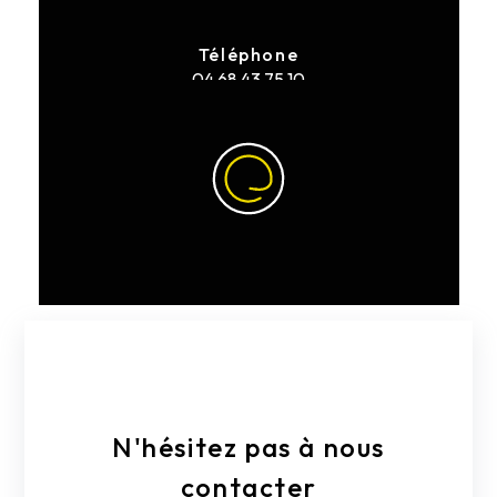
Téléphone
04 68 43 75 10
E-mail
narbonambulances@gmail.fr
N'hésitez pas à nous
contacter