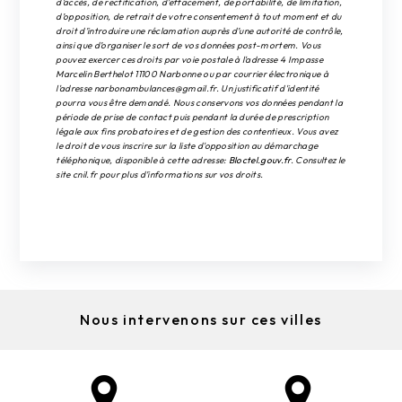
d’accès, de rectification, d’effacement, de portabilité, de limitation,
d’opposition, de retrait de votre consentement à tout moment et du
droit d’introduire une réclamation auprès d’une autorité de contrôle,
ainsi que d’organiser le sort de vos données post-mortem. Vous
pouvez exercer ces droits par voie postale à l'adresse 4 Impasse
Marcelin Berthelot 11100 Narbonne ou par courrier électronique à
l'adresse narbonambulances@gmail.fr. Un justificatif d'identité
pourra vous être demandé. Nous conservons vos données pendant la
période de prise de contact puis pendant la durée de prescription
légale aux fins probatoires et de gestion des contentieux. Vous avez
le droit de vous inscrire sur la liste d'opposition au démarchage
téléphonique, disponible à cette adresse:
Bloctel.gouv.fr
. Consultez le
site cnil.fr pour plus d’informations sur vos droits.
Nous intervenons sur ces villes