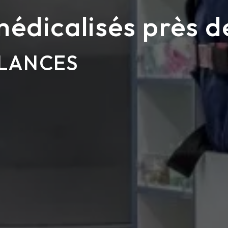
médicalisés près 
LANCES